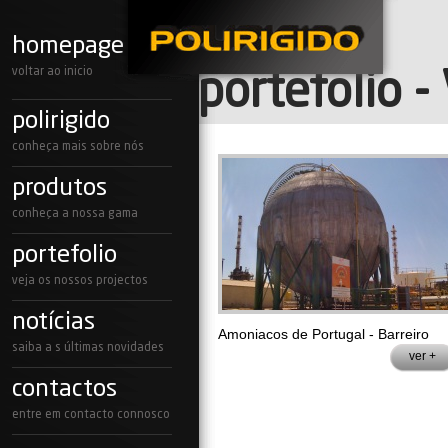
homepage
voltar ao inicio
portefolio
polirigido
conheça mais sobre nós
produtos
conheça a nossa gama
portefolio
veja os nossos projectos
notícias
Amoniacos de Portugal - Barreiro
saiba a s últimas novidades
ver +
contactos
entre em contacto connosco