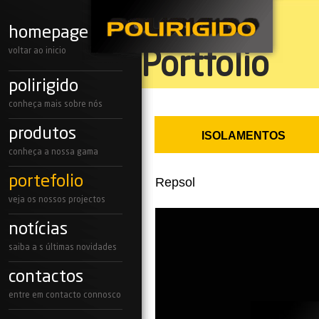
homepage
voltar ao inicio
Portfolio
polirigido
conheça mais sobre nós
produtos
ISOLAMENTOS
conheça a nossa gama
portefolio
Repsol
veja os nossos projectos
notícias
saiba a s últimas novidades
contactos
entre em contacto connosco