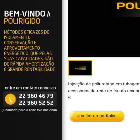
MÉTODOS EFICAZES DE
ISOLAMENTO,
CONSERVAÇÃO E
APROVEITAMENTO
ENERGÉTICO, QUE PELAS
SUAS CAPACIDADES, SÃO
DE RÁPIDA AMORTIZAÇÃO
E GRANDE RENTABILIDADE
Injecção de poliuretano em tubagens
acessórios da rede de frio da unida
€
(Chamada para a rede fixa nacional)
« voltar ao portfolio