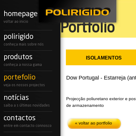
homepage
voltar ao inicio
Portfolio
polirigido
conheça mais sobre nós
produtos
ISOLAMENTOS
conheça a nossa gama
portefolio
Dow Portugal - Estarreja (ant
veja os nossos projectos
notícias
Projecção poliuretano exterior e pos
de armazenamento
saiba a s últimas novidades
contactos
« voltar ao portfolio
entre em contacto connosco