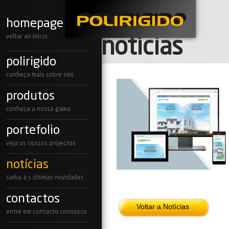
homepage
voltar ao inicio
notícias
polirigido
conheça mais sobre nós
produtos
conheça a nossa gama
portefolio
veja os nossos projectos
notícias
saiba a s últimas novidades
contactos
Voltar a Notícias
entre em contacto connosco